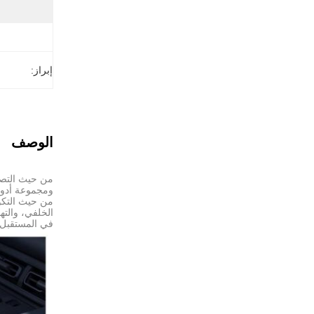
إبراز:
الوصف
من حيث التكوي
في المستقبل.