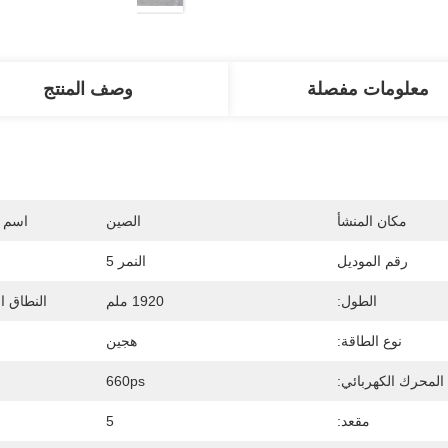
معلومات مفصلة
وصف المنتج
مكان المنشأ
الصين
اسم ا
رقم الموديل
النمر 5
الطول:
1920 ملم
النطاق ال
نوع الطاقة:
هجين
المحرك الكهربائي:
660ps
مقعد:
5