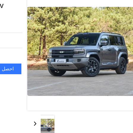
EV الهجينة البنزين
احصل ع