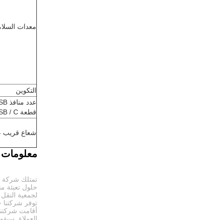
معدات السلام
التكوين
قطعة USB / C
شعاع قريب ع
معلومات ع
حلول تعبئة من
لجمعية النقل الدولي للسيارات (IATA) وجمعية الن
توفر شركتنا ح
أقامت شركتنا 
العملاء. سيق