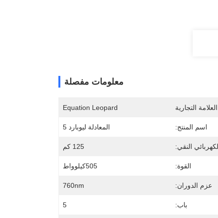
معلومات مفصلة
لعلامة التجارية
Equation Leopard
اسم المنتج:
المعادلة ليوبارد 5
كهربائي النقي:
125 كم
القوة:
505كيلوواط
عزم الدوران:
760nm
باب:
5