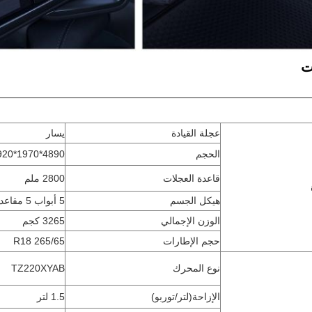
ت
عجلة القيادة
يسار
الحجم
4890*1970*1920
قاعدة العجلات
2800 ملم
هيكل الجسم
5 أبواب 5 مقاعد SUV
الوزن الإجمالي
3265 كجم
حجم الإطارات
265/65 R18
نوع المحرك
TZ220XYAB
الإزاحة
(لتر/توربو)
1.5 لتر