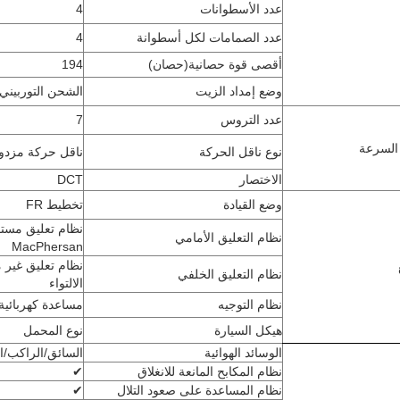
عدد الأسطوانات
4
عدد الصمامات لكل أسطوانة
4
أقصى قوة حصانية
(
حصان
)
194
وضع إمداد الزيت
الشحن التوربيني
عدد التروس
7
السرعة
نوع ناقل الحركة
ناقل حركة مزدو
الاختصار
DCT
وضع القيادة
تخطيط FR
نظام تعليق مست
نظام التعليق الأمامي
MacPhersan
نظام تعليق غير 
نظام التعليق الخلفي
الالتواء
نظام التوجيه
مساعدة كهربائية (PS
هيكل السيارة
نوع المحمل
الوسائد الهوائية
السائق/الراكب/ا
نظام المكابح المانعة للانغلاق
✔
نظام المساعدة على صعود التلال
✔