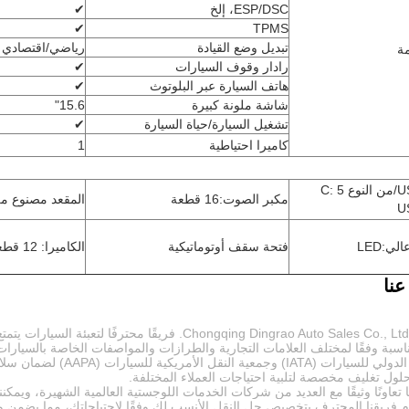
ESP/DSC، إلخ
✔
✔
TPMS
تبديل وضع القيادة
رياضي/اقتصادي
ة
رادار وقوف السيارات
✔
هاتف السيارة عبر البلوتوث
✔
شاشة ملونة كبيرة
15.6"
تشغيل السيارة/حياة السيارة
✔
كاميرا احتياطية
1
عدد منافذ USB/من النوع C: 5
مكبر الصوت
:
16 قطعة
المقعد مصنوع من
الي
:
LED
فتحة سقف أوتوماتيكية
الكاميرا: 12 قطعة
نا
تمتلك شركة Chongqing Dingrao Auto Sales Co., Ltd. فري
اسبة وفقًا لمختلف العلامات التجارية والطرازات والمواصفات الخاصة بالسيارات. خ
قل الأمريكية للسيارات (AAPA) لضمان سلامة السيارات أثناء النقل.
لول تغليف مخصصة لتلبية احتياجات العملاء المختلفة.
تعاونًا وثيقًا مع العديد من شركات الخدمات اللوجستية العالمية الشهيرة، ويمكن
وم فريقنا المحترف بتخصيص حل النقل الأنسب لك وفقًا لاحتياجاتك، مما يضمن