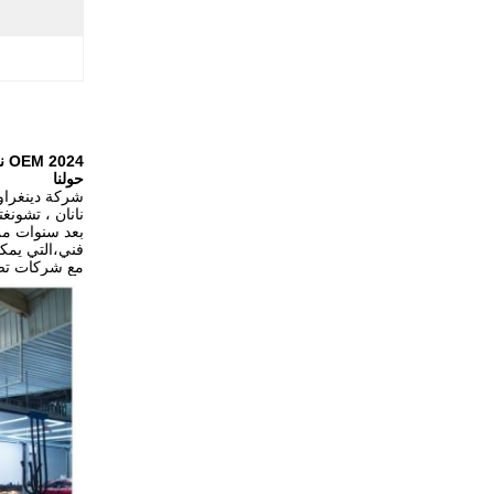
2024 OEM نسخة جديدة شيري سيارة إكسيد تشويفينغ غاز البنزين وقود يسار القيادة 192 كيلوواط 5 مقاعد سيارة SUV
حولنا
نانان ، تشون
بعد سنوات من
فني،التي يمكن
مع شركات تصني