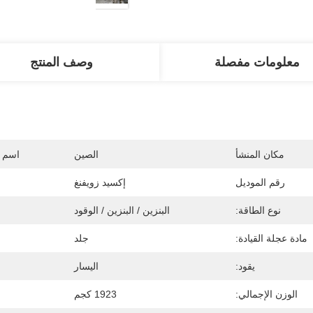
معلومات مفصلة
وصف المنتج
مكان المنشأ
الصين
اسم ا
رقم الموديل
إكسيد زويفنغ
نوع الطاقة:
البنزين / البنزين / الوقود
مادة عجلة القيادة:
جلد
يقود:
اليسار
الوزن الإجمالي:
1923 كجم