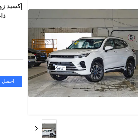
إكسيد زوي
ذات ا
احصل ع