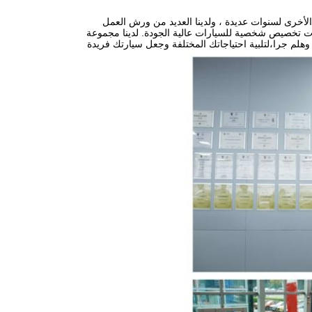
Chang' و MG و BYD ومصانع العلامات التجارية الأخرى لسنوات عديدة ، ولدينا العديد من ورش العمل
مات تخصيص شخصية للسيارات عالية الجودة. لدينا مجموعة
اسعة من المنتجات، بما في ذلك سيارات السيدان، سيارات الدفع الرباعي، سيارات الـ MPV وهلم جرا،لتلبية احتياجاتك المختلفة وجعل سيارتك فريدة